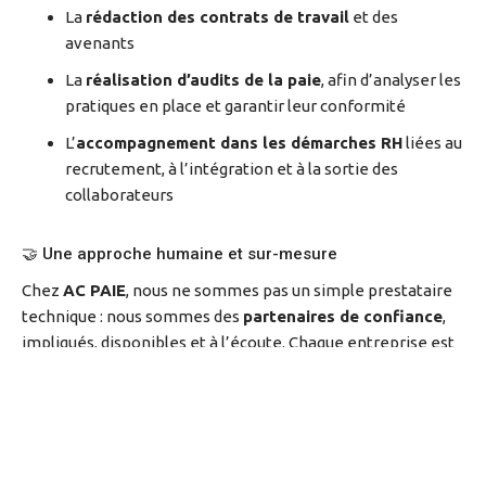
La
rédaction des contrats de travail
et des
avenants
La
réalisation d’audits de la paie
, afin d’analyser les
pratiques en place et garantir leur conformité
L’
accompagnement dans les démarches RH
liées au
recrutement, à l’intégration et à la sortie des
collaborateurs
🤝 Une approche humaine et sur-mesure
Chez
AC PAIE
, nous ne sommes pas un simple prestataire
technique : nous sommes des
partenaires de confiance
,
impliqués, disponibles et à l’écoute. Chaque entreprise est
unique, et nous veillons à apporter des
solutions
personnalisées
qui tiennent compte de vos spécificités, de
vos enjeux et de votre réalité terrain.
Bienvenue chez AC PAIE, votre allié RH et paie au
quotidien ✨